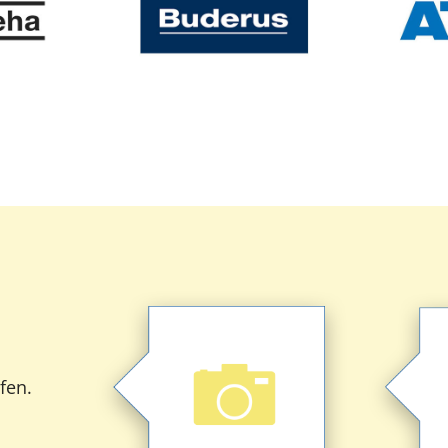
hoch.
und laden Sie die Bilder
Bes
Hersteller-Typenschild auf
fen.
mög
Heizung sowie dem
Geben 
Nehmen Sie Bilder von Ihrer