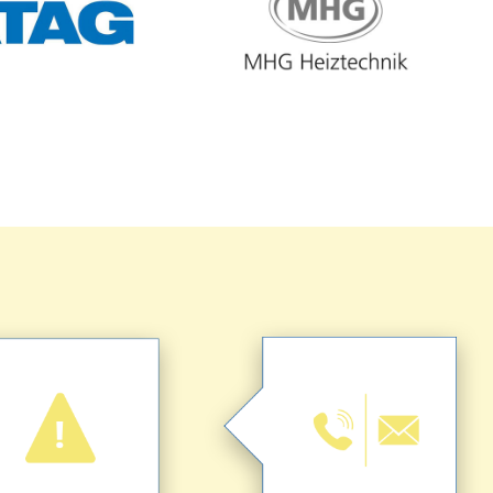
Verbindung.
Problems.
uns dann mit Ihnen in
chreibung des
möchten. Wir setzten
lichst präzise
kontaktiert werden
Sie eine kurze und
Legen Sie fest wie Sie