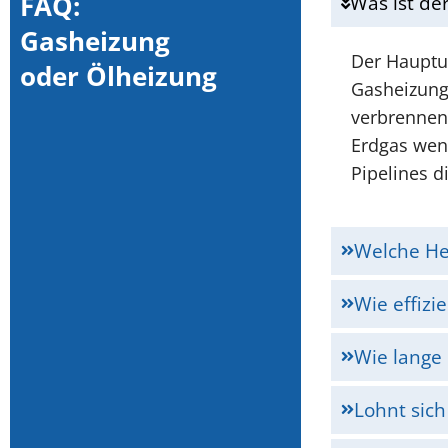
FAQ:
Was ist de
Gasheizung
Der Hauptun
oder Ölheizung
Gasheizunge
verbrennen 
Erdgas weni
Pipelines d
Welche Hei
Wie effizi
Wie lange 
Lohnt sic