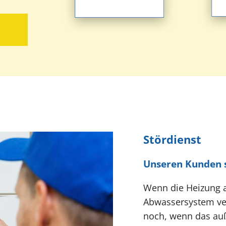
Wo is
Fotos hochladen
Stördienst
Unseren Kunden s
Wenn die Heizung a
Abwassersystem ver
noch, wenn das auß