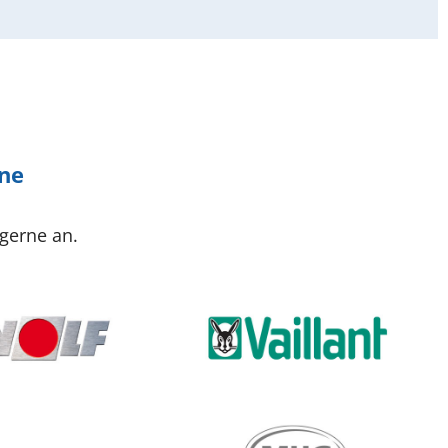
ine
 gerne an.