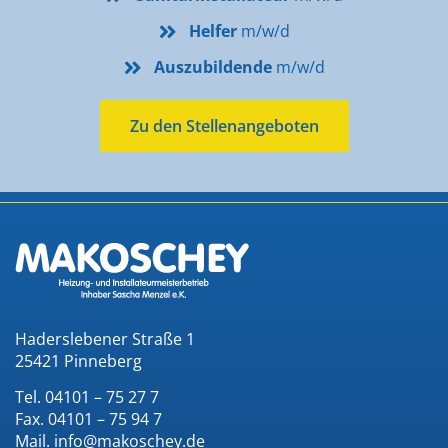
Helfer
m/w/d
Auszubildende
m/w/d
Zu den Stellenangeboten
Haderslebener Straße 1
25421 Pinneberg
Tel. 04101 – 75 27 7
Fax. 04101 – 75 94 7
Mail. info@makoschey.de